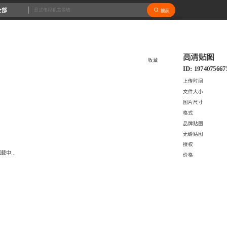
全部
搜索
高清贴图
收藏
ID: 1974075667
上传时间
文件大小
图片尺寸
格式
品牌贴图
无缝贴图
授权
载中...
价格