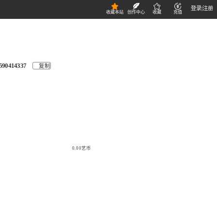
登录
|
注册
收藏本站
创作中心
收藏
充值
590414337
复制
0.00艺币