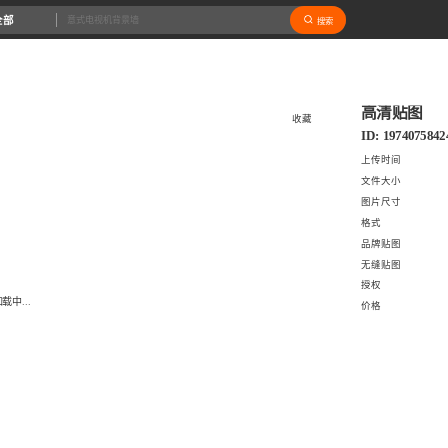
全部
搜索
高清贴图
收藏
ID: 1974075842
上传时间
文件大小
图片尺寸
格式
品牌贴图
无缝贴图
授权
载中...
价格