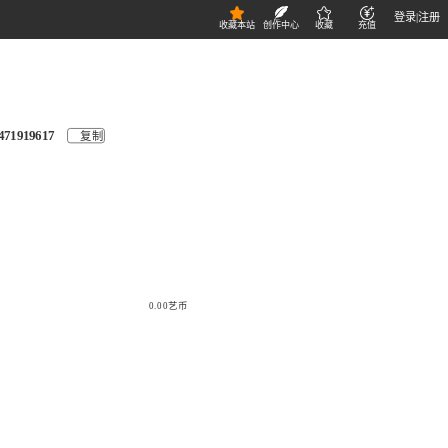
登录
|
注册
收藏本站
创作中心
收藏
充值
471919617
复制
0.00艺币