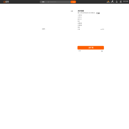
藝墅
登录
|
注册
全部
搜索
收藏本站
创作中心
收藏
充值
高清贴图
收藏
ID: 1974076043513298946
复制
上传时间
文件大小
图片尺寸
格式
品牌贴图
无缝贴图
授权
加载中...
价格
0.00艺币
立即下载
分享
举报