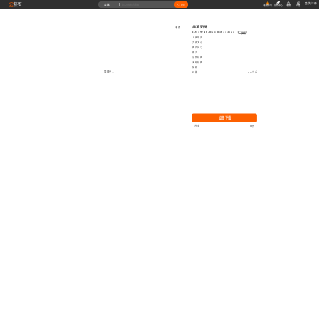
藝墅
登录
|
注册
全部
搜索
收藏本站
创作中心
收藏
充值
高清贴图
收藏
ID: 1974078511819313154
复制
上传时间
文件大小
图片尺寸
格式
品牌贴图
无缝贴图
授权
加载中...
价格
0.00艺币
立即下载
分享
举报