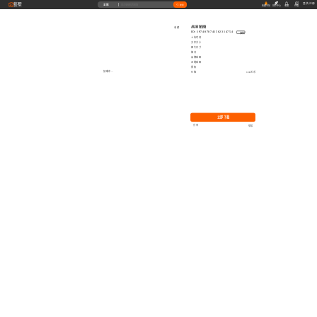
藝墅
登录
|
注册
全部
搜索
收藏本站
创作中心
收藏
充值
高清贴图
收藏
ID: 1974078741562314754
复制
上传时间
文件大小
图片尺寸
格式
品牌贴图
无缝贴图
授权
加载中...
价格
0.00艺币
立即下载
分享
举报