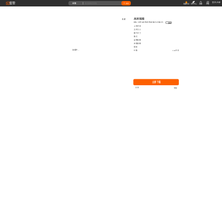
藝墅
登录
|
注册
全部
搜索
收藏本站
创作中心
收藏
充值
高清贴图
收藏
ID: 1974078970856525825
复制
上传时间
文件大小
图片尺寸
格式
品牌贴图
无缝贴图
授权
加载中...
价格
0.00艺币
立即下载
分享
举报