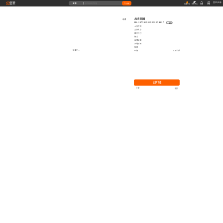
藝墅
登录
|
注册
全部
搜索
收藏本站
创作中心
收藏
充值
高清贴图
收藏
ID: 1975029129291554817
复制
上传时间
文件大小
图片尺寸
格式
品牌贴图
无缝贴图
授权
加载中...
价格
0.00艺币
立即下载
分享
举报