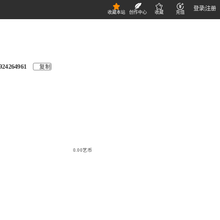
登录
|
注册
收藏本站
创作中心
收藏
充值
924264961
复制
0.00艺币