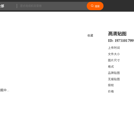
全部
搜索
高清贴图
收藏
ID: 1975101799
上传时间
文件大小
图片尺寸
格式
品牌贴图
无缝贴图
授权
载中...
价格