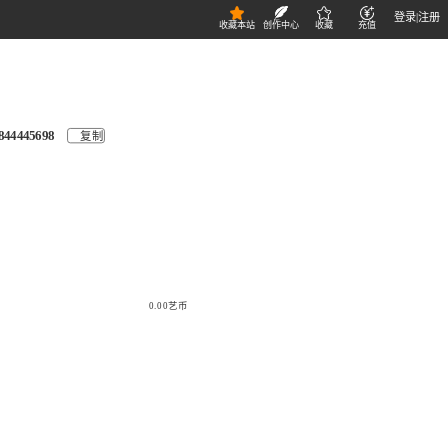
登录
|
注册
收藏本站
创作中心
收藏
充值
844445698
复制
0.00艺币