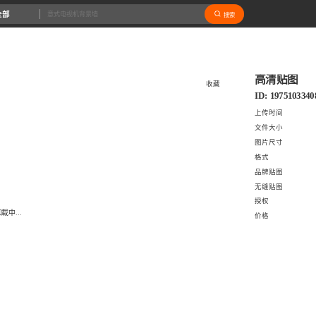
全部
搜索
高清贴图
收藏
ID: 1975103340
上传时间
文件大小
图片尺寸
格式
品牌贴图
无缝贴图
授权
载中...
价格