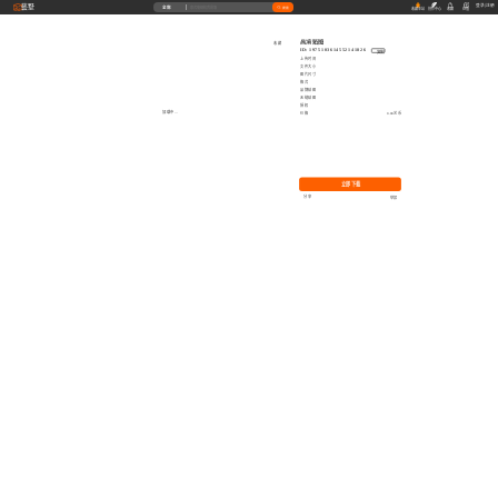
藝墅
登录
|
注册
全部
搜索
收藏本站
创作中心
收藏
充值
高清贴图
收藏
ID: 1975103614552141826
复制
上传时间
文件大小
图片尺寸
格式
品牌贴图
无缝贴图
授权
加载中...
价格
0.00艺币
立即下载
分享
举报