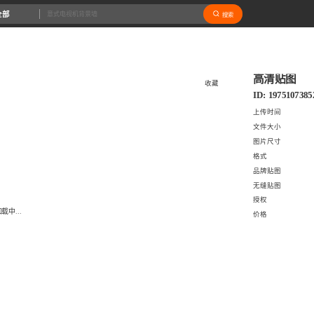
全部
搜索
高清贴图
收藏
ID: 1975107385
上传时间
文件大小
图片尺寸
格式
品牌贴图
无缝贴图
授权
载中...
价格