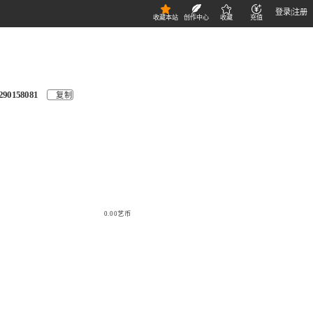
登录
|
注册
收藏本站
创作中心
收藏
充值
290158081
复制
0.00艺币